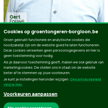
Gert
Fouwé
Cookies op groentongeren-borgloon.be
Groen gebruikt functionele en analytische cookies die
noodzakelijk zijn om de website goed te laten functioneren.
Deze cookies verwerken geen persoonsgegevens en hier is
geen toestemming voor nodig.
Alle kandidaten uit Tongeren-Borgloon
Als je daarvoor toestemming geeft, maken we ook gebruik van
marketingcookies. Die stellen ons in staat om de website
beter af te stemmen op jouw voorkeuren.
Je kunt je instellingen hieronder wijzigen.
Ons privacybeleid
vind je hier
.
Voorkeuren aanpassen
Groen.be
Noodzakelijke cookies:
Alle cookies accepteren