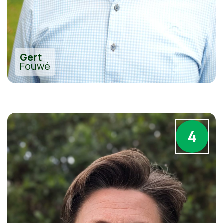
Gert
Fouwé
4