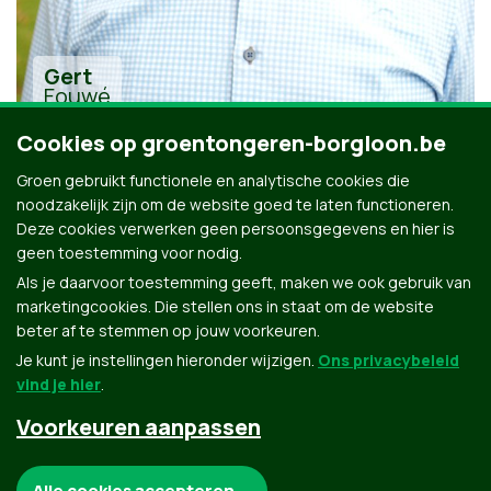
Gert
Fouwé
Cookies op groentongeren-borgloon.be
Groen gebruikt functionele en analytische cookies die
noodzakelijk zijn om de website goed te laten functioneren.
Deze cookies verwerken geen persoonsgegevens en hier is
geen toestemming voor nodig.
Alle kandidaten uit Tongeren-Borgloon
Als je daarvoor toestemming geeft, maken we ook gebruik van
marketingcookies. Die stellen ons in staat om de website
beter af te stemmen op jouw voorkeuren.
Je kunt je instellingen hieronder wijzigen.
Ons privacybeleid
vind je hier
.
Voorkeuren aanpassen
Groen.be
Noodzakelijke cookies:
Alle cookies accepteren