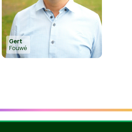
Gert
Fouwé