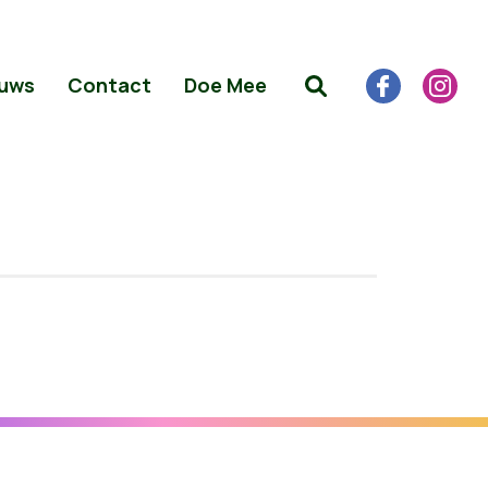
uws
Contact
Doe Mee