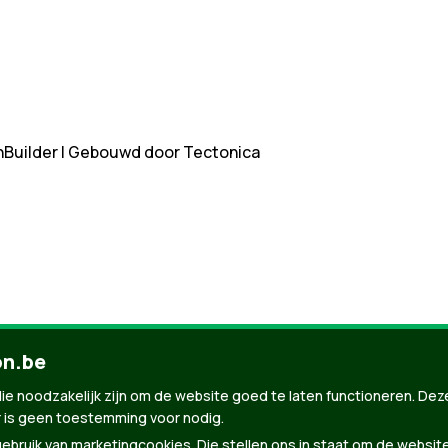
nBuilder
| Gebouwd door
Tectonica
on.be
ie noodzakelijk zijn om de website goed te laten functioneren. Dez
 is geen toestemming voor nodig.
bruik van marketingcookies. Die stellen ons in staat om de websit