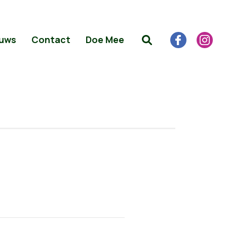
uws
Contact
Doe Mee