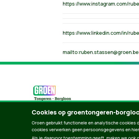
https://www.instagram.com/rub
https://www.linkedin.com/in/rub
mailto:
ruben.stassen@groen.be
Cookies op groentongeren-borglo
Groen gebruikt functionele en analytische cookies d
© Copyright Groen 2026 | Gemaakt met
Natio
cookies verwerken geen persoonsgegevens en hier
Als je daarvoor toestemming geeft, maken we ook ge