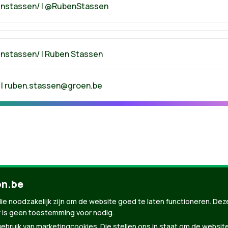
enstassen/ | @RubenStassen
enstassen/ | Ruben Stassen
|
ruben.stassen@groen.be
on.be
ie noodzakelijk zijn om de website goed te laten functioneren. Dez
nBuilder
| Gebouwd door
Tectonica
 is geen toestemming voor nodig.
bruik van marketingcookies. Die stellen ons in staat om de websit