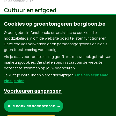
18 december 2017
Cultuur en erfgoed
Cookies op groentongeren-borgloon.be
Groen gebruikt functionele en analytische cookies die
noodzakelijk zijn om de website goed te laten functioneren.
Deze cookies verwerken geen persoonsgegevens en hier is
geen toestemming voor nodig.
Als je daarvoor toestemming geeft, maken we ook gebruik van
marketingcookies. Die stellen ons in staat om de website
beter af te stemmen op jouw voorkeuren.
Je kunt je instellingen hieronder wijzigen.
Ons privacybeleid
vind je hier
.
Voorkeuren aanpassen
Groen.be
Noodzakelijke cookies:
Alle cookies accepteren
Contact
Privacybeleid