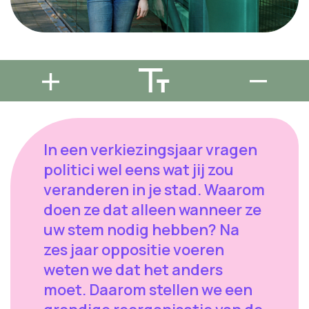
In een verkiezingsjaar vragen
politici wel eens wat jij zou
veranderen in je stad. Waarom
doen ze dat alleen wanneer ze
uw stem nodig hebben? Na
zes jaar oppositie voeren
weten we dat het anders
moet. Daarom stellen we een