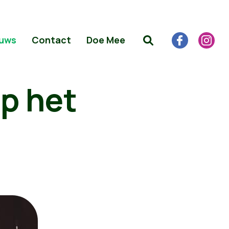
uws
Contact
Doe Mee
op het