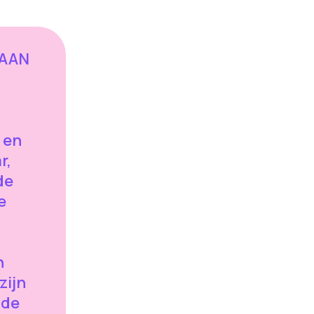
TAAN
 en
r,
de
e
n
zijn
 de