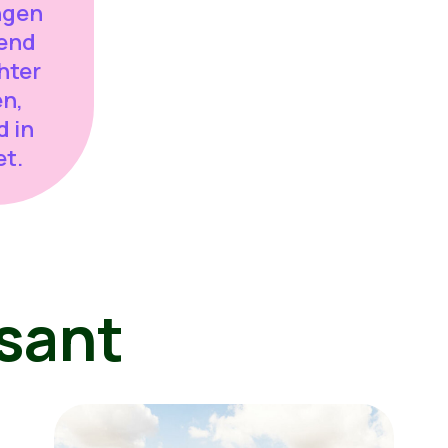
ngen
dend
hter
n,
d in
et.
sant