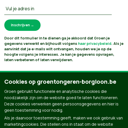
Vul je adres in
Door dit formulier in te dienen ga je akkoord dat Groen je
gegevens verwerkt en bijhoudt volgens
haar privacybeleid
. Als je
aanvinkt dat je e-mails wilt ontvangen, houden we je op de
hoogte volgens je interesses. Je kan je gegevens opvragen,
laten verbeteren of laten verwijderen.
Cookies op groentongeren-borgloon.be
Groen gebruikt functionele en analytische cookies die
noodzakelijk zijn om de website goed te laten functioneren.
Deze cookies verwerken geen persoonsgegevens en hier is
geen toestemming voor nodig.
Als je daarvoor toestemming geeft, maken we ook gebruik van
marketingcookies. Die stellen ons in staat om de website